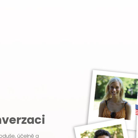
nverzaci
oduše, účelně a