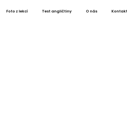
Foto z lekcí
Test angličtiny
O nás
Kontak